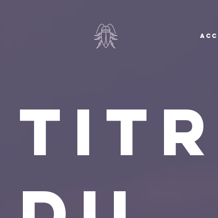
ACC
Tit
du