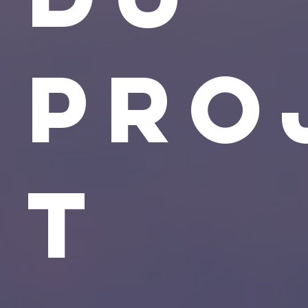
pro
t