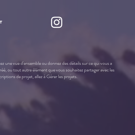
t
ez une vue d'ensemble ou donnez des détails sur ce qui vous a
réé, ou tout autre élément que vous souhaitez partager avec les
riptions de projet, allez à Gérer les projets.